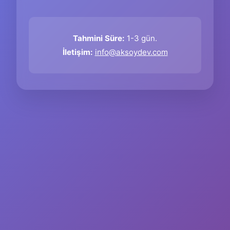
Tahmini Süre:
1-3 gün.
İletişim:
info@aksoydev.com